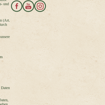
a- und
n (Art.
durch
 unsere
em
n Daten
Daten,
rheben