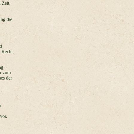
 Zeit,
ung die
nd
 Recht,
ng
er zum
ses der
h
vor.