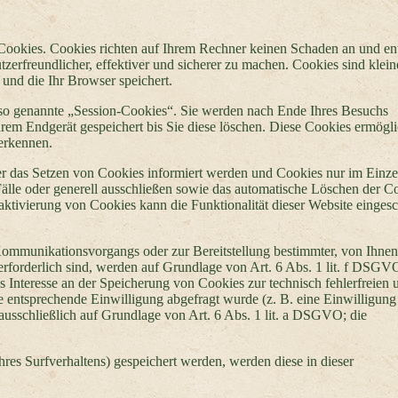
 Cookies. Cookies richten auf Ihrem Rechner keinen Schaden an und en
zerfreundlicher, effektiver und sicherer zu machen. Cookies sind klein
und die Ihr Browser speichert.
so genannte „Session-Cookies“. Sie werden nach Ende Ihres Besuchs
hrem Endgerät gespeichert bis Sie diese löschen. Diese Cookies ermögl
erkennen.
er das Setzen von Cookies informiert werden und Cookies nur im Einzel
älle oder generell ausschließen sowie das automatische Löschen der C
aktivierung von Cookies kann die Funktionalität dieser Website einges
Kommunikationsvorgangs oder zur Bereitstellung bestimmter, von Ihnen
rforderlich sind, werden auf Grundlage von Art. 6 Abs. 1 lit. f DSGV
es Interesse an der Speicherung von Cookies zur technisch fehlerfreien 
ne entsprechende Einwilligung abgefragt wurde (z. B. eine Einwilligung
ausschließlich auf Grundlage von Art. 6 Abs. 1 lit. a DSGVO; die
res Surfverhaltens) gespeichert werden, werden diese in dieser