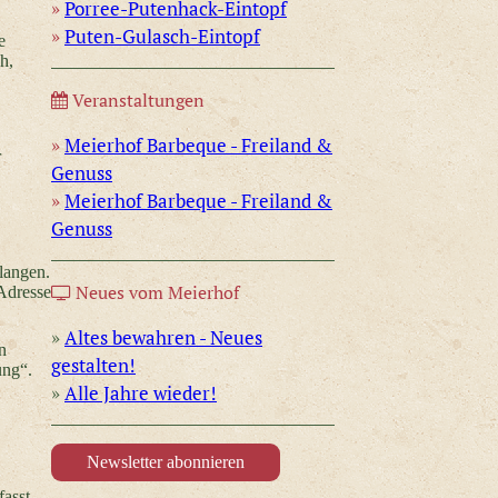
Porree-Putenhack-Eintopf
Puten-Gulasch-Eintopf
e
h,
Veranstaltungen
Meierhof Barbeque - Freiland &
r
Genuss
Meierhof Barbeque - Freiland &
Genuss
langen.
Neues vom Meierhof
Adresse
Altes bewahren - Neues
n
gestalten!
ung“.
Alle Jahre wieder!
Newsletter abonnieren
fasst