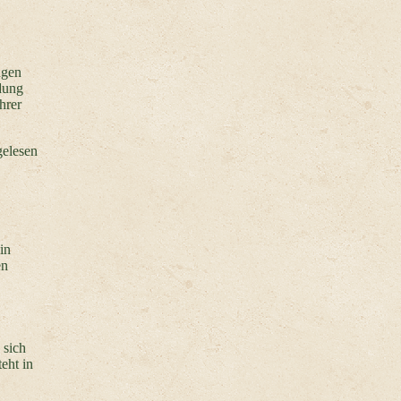
ngen
ndung
hrer
gelesen
in
en
 sich
eht in