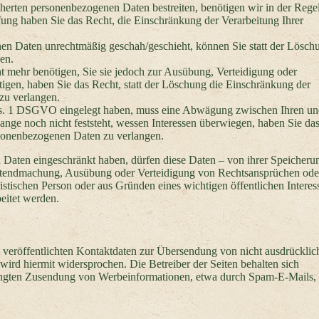
cherten personenbezogenen Daten bestreiten, benötigen wir in der Regel
fung haben Sie das Recht, die Einschränkung der Verarbeitung Ihrer
en Daten unrechtmäßig geschah/geschieht, können Sie statt der Lösch
en.
 mehr benötigen, Sie sie jedoch zur Ausübung, Verteidigung oder
en, haben Sie das Recht, statt der Löschung die Einschränkung der
zu verlangen.
bs. 1 DSGVO eingelegt haben, muss eine Abwägung zwischen Ihren u
ge noch nicht feststeht, wessen Interessen überwiegen, haben Sie das
rsonenbezogenen Daten zu verlangen.
 Daten eingeschränkt haben, dürfen diese Daten – von ihrer Speicheru
Geltendmachung, Ausübung oder Verteidigung von Rechtsansprüchen od
istischen Person oder aus Gründen eines wichtigen öffentlichen Interes
eitet werden.
eröffentlichten Kontaktdaten zur Übersendung von nicht ausdrücklic
ird hiermit widersprochen. Die Betreiber der Seiten behalten sich
rlangten Zusendung von Werbeinformationen, etwa durch Spam-E-Mails, 