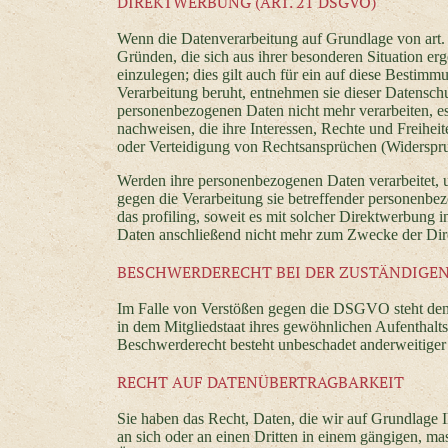
DIREKTWERBUNG (ART. 21 DSGVO)
Wenn die Datenverarbeitung auf Grundlage von art. 6 
Gründen, die sich aus ihrer besonderen Situation e
einzulegen; dies gilt auch für ein auf diese Bestimm
Verarbeitung beruht, entnehmen sie dieser Datensch
personenbezogenen Daten nicht mehr verarbeiten, e
nachweisen, die ihre Interessen, Rechte und Freihe
oder Verteidigung von Rechtsansprüchen (Widerspr
Werden ihre personenbezogenen Daten verarbeitet, u
gegen die Verarbeitung sie betreffender personenbe
das profiling, soweit es mit solcher Direktwerbung
Daten anschließend nicht mehr zum Zwecke der Di
BESCHWERDERECHT BEI DER ZUSTÄNDIGE
Im Falle von Verstößen gegen die DSGVO steht den 
in dem Mitgliedstaat ihres gewöhnlichen Aufenthalts
Beschwerderecht besteht unbeschadet anderweitiger v
RECHT AUF DATENÜBERTRAGBARKEIT
Sie haben das Recht, Daten, die wir auf Grundlage Ih
an sich oder an einen Dritten in einem gängigen, ma