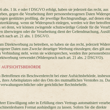
abs. 1 lit. e oder f DSGVO erfolgt, haben sie jederzeit das recht, aus
rgeben, gegen die Verarbeitung ihrer personenbezogenen Daten Widersp
ungen gestütztes profiling. die jeweilige Rechtsgrundlage, auf denen ein
utzerklärung. wenn sie Widerspruch einlegen, werden wir ihre betroffe
s sei denn, wir können zwingende schutzwürdige Gründe für die Verar
iten überwiegen oder die Verarbeitung dient der Geltendmachung, Ausü
uch nach art. 21 abs. 1 DSGVO.
m Direktwerbung zu betreiben, so haben sie das recht, jederzeit Wider
zogener Daten zum Zwecke derartiger Werbung einzulegen; dies gilt au
 in Verbindung steht. wenn sie widersprechen, werden ihre personenbez
rektwerbung verwendet (Widerspruch nach art. 21 abs. 2 DSGVO).
N AUFSICHTSBEHÖRDE
Betroffenen ein Beschwerderecht bei einer Aufsichtsbehörde, insbeso
, ihres Arbeitsplatzes oder des Orts des mutmaßlichen Verstoßes zu. Da
erwaltungsrechtlicher oder gerichtlicher Rechtsbehelfe.
rer Einwilligung oder in Erfüllung eines Vertrags automatisiert verarbe
schinenlesbaren Format aushändigen zu lassen. Sofern Sie die direkte