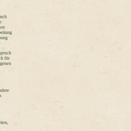
ruch
e
nen
beitung
bung
spruch
ch für
ogenen
ndere
s
iten,