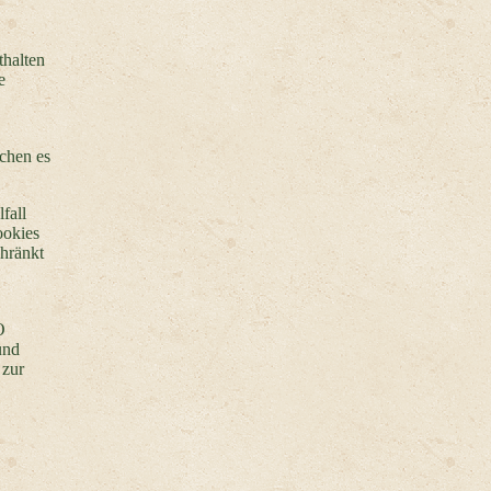
thalten
e
ichen es
fall
ookies
chränkt
O
und
 zur