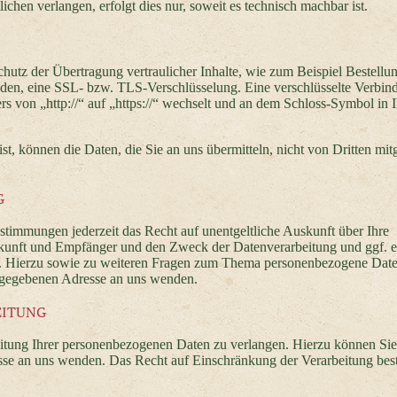
chen verlangen, erfolgt dies nur, soweit es technisch machbar ist.
hutz der Übertragung vertraulicher Inhalte, wie zum Beispiel Bestellu
senden, eine SSL- bzw. TLS-Verschlüsselung. Eine verschlüsselte Verbi
rs von „http://“ auf „https://“ wechselt und an dem Schloss-Symbol in I
t, können die Daten, die Sie an uns übermitteln, nicht von Dritten mit
G
timmungen jederzeit das Recht auf unentgeltliche Auskunft über Ihre
kunft und Empfänger und den Zweck der Datenverarbeitung und ggf. e
n. Hierzu sowie zu weiteren Fragen zum Thema personenbezogene Dat
angegebenen Adresse an uns wenden.
EITUNG
eitung Ihrer personenbezogenen Daten zu verlangen. Hierzu können Sie
sse an uns wenden. Das Recht auf Einschränkung der Verarbeitung best