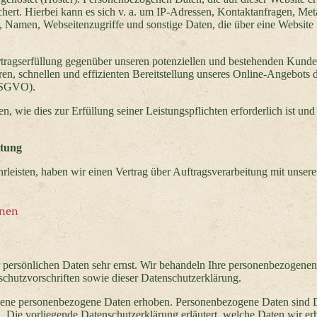
hert. Hierbei kann es sich v. a. um IP-Adressen, Kontaktanfragen, Met
 Namen, Webseitenzugriffe und sonstige Daten, die über eine Website
rtragserfüllung gegenüber unseren potenziellen und bestehenden Kunde
ren, schnellen und effizienten Bereitstellung unseres Online-Angebots 
 DSGVO).
n, wie dies zur Erfüllung seiner Leistungspflichten erforderlich ist und
itung
leisten, haben wir einen Vertrag über Auftragsverarbeitung mit unser
onen
r persönlichen Daten sehr ernst. Wir behandeln Ihre personenbezogene
schutzvorschriften sowie dieser Datenschutzerklärung.
dene personenbezogene Daten erhoben. Personenbezogene Daten sind 
n. Die vorliegende Datenschutzerklärung erläutert, welche Daten wir e