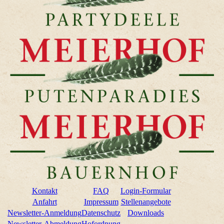
Kontakt
FAQ
Login-Formular
Anfahrt
Impressum
Stellenangebote
Newsletter-Anmeldung
Datenschutz
Downloads
Newsletter-Abmeldung
Hofordnung